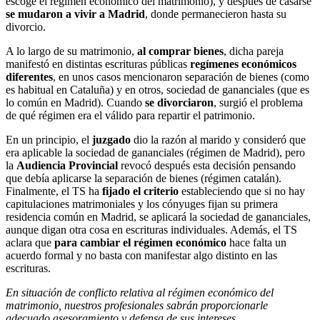
escoge el régimen económico del matrimonio), y después de casarse
se mudaron a vivir a Madrid
, donde permanecieron hasta su
divorcio.
A lo largo de su matrimonio,
al comprar bienes
, dicha pareja
manifestó en distintas escrituras públicas
regímenes económicos
diferentes
, en unos casos mencionaron separación de bienes (como
es habitual en Cataluña) y en otros, sociedad de gananciales (que es
lo común en Madrid). Cuando
se divorciaron
, surgió el problema
de qué régimen era el válido para repartir el patrimonio.
En un principio, el
juzgado
dio la razón al marido y consideró que
era aplicable la sociedad de gananciales (régimen de Madrid), pero
la
Audiencia Provincial
revocó después esta decisión pensando
que debía aplicarse la separación de bienes (régimen catalán).
Finalmente, el TS ha
fijado el criterio
estableciendo que si no hay
capitulaciones matrimoniales y los cónyuges fijan su primera
residencia común en Madrid, se aplicará la sociedad de gananciales,
aunque digan otra cosa en escrituras individuales. Además, el TS
aclara que
para cambiar el régimen económico
hace falta un
acuerdo formal y no basta con manifestar algo distinto en las
escrituras.
En situación de conflicto relativa al régimen económico del
matrimonio, nuestros profesionales sabrán proporcionarle
adecuado asesoramiento y defensa de sus intereses