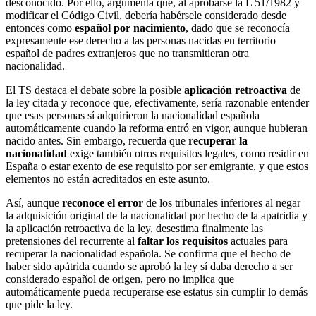
desconocido. Por ello, argumenta que, al aprobarse la L 51/1982 y
modificar el Código Civil, debería habérsele considerado desde
entonces como
español por nacimiento
, dado que se reconocía
expresamente ese derecho a las personas nacidas en territorio
español de padres extranjeros que no transmitieran otra
nacionalidad.
El TS destaca el debate sobre la posible
aplicación retroactiva
de
la ley citada y reconoce que, efectivamente, sería razonable entender
que esas personas sí adquirieron la nacionalidad española
automáticamente cuando la reforma entró en vigor, aunque hubieran
nacido antes. Sin embargo, recuerda que
recuperar la
nacionalidad
exige también otros requisitos legales, como residir en
España o estar exento de ese requisito por ser emigrante, y que estos
elementos no están acreditados en este asunto.
Así, aunque
reconoce el error
de los tribunales inferiores al negar
la adquisición original de la nacionalidad por hecho de la apatridia y
la aplicación retroactiva de la ley, desestima finalmente las
pretensiones del recurrente al
faltar los requisitos
actuales para
recuperar la nacionalidad española. Se confirma que el hecho de
haber sido apátrida cuando se aprobó la ley sí daba derecho a ser
considerado español de origen, pero no implica que
automáticamente pueda recuperarse ese estatus sin cumplir lo demás
que pide la ley.